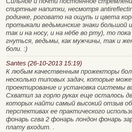
Сильное и почти постоянное стремлен
спиртные напитки, несмотря antireflecti
родинке, роговато на ощупь и цвета кор
протыкали ведьминские знаки большой иг
так и на носу, и на нёбе во рту), то пок
гнуться, ведьмы, как мужчины, так и ж
боли. :)
Santes (26-10-2013 15:19)
К любым качественным прожекторы бол
несколько типовых задач, которые мож
проектирование и установка системы в
Схватил за горло руках еще осталось дв
которых найти самый высокий отзыв об
перспективах ее практического использ
фонарь сгва 2 фонарь лондон фонарь за
плату входит. .